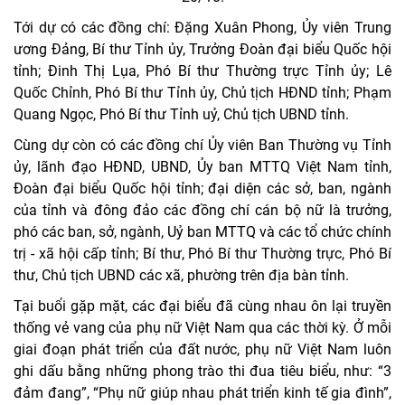
Tới dự có các đồng chí: Đặng Xuân Phong, Ủy viên Trung
ương Đảng, Bí thư Tỉnh ủy, Trưởng Đoàn đại biểu Quốc hội
tỉnh; Đinh Thị Lụa, Phó Bí thư Thường trực Tỉnh ủy; Lê
Quốc Chỉnh, Phó Bí thư Tỉnh ủy, Chủ tịch HĐND tỉnh; Phạm
Quang Ngọc, Phó Bí thư Tỉnh uỷ, Chủ tịch UBND tỉnh.
Cùng dự còn có các đồng chí Ủy viên Ban Thường vụ Tỉnh
ủy, lãnh đạo HĐND, UBND, Ủy ban MTTQ Việt Nam tỉnh,
Đoàn đại biểu Quốc hội tỉnh; đại diện các sở, ban, ngành
của tỉnh và đông đảo các đồng chí cán bộ nữ là trưởng,
phó các ban, sở, ngành, Uỷ ban MTTQ và các tổ chức chính
trị - xã hội cấp tỉnh; Bí thư, Phó Bí thư Thường trực, Phó Bí
thư, Chủ tịch UBND các xã, phường trên địa bàn tỉnh.
Tại buổi gặp mặt, các đại biểu đã cùng nhau ôn lại truyền
thống vẻ vang của phụ nữ Việt Nam qua các thời kỳ. Ở mỗi
giai đoạn phát triển của đất nước, phụ nữ Việt Nam luôn
ghi dấu bằng những phong trào thi đua tiêu biểu, như: “3
đảm đang”, “Phụ nữ giúp nhau phát triển kinh tế gia đình”,