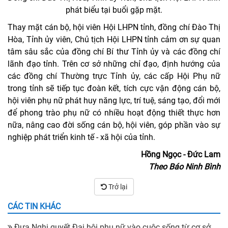
phát biểu tại buổi gặp mặt.
Thay mặt cán bộ, hội viên Hội LHPN tỉnh, đồng chí Đào Thị
Hòa, Tỉnh ủy viên, Chủ tịch Hội LHPN tỉnh cảm ơn sự quan
tâm sâu sắc của đồng chí Bí thư Tỉnh ủy và các đồng chí
lãnh đạo tỉnh. Trên cơ sở những chỉ đạo, định hướng của
các đồng chí Thường trực Tỉnh ủy, các cấp Hội Phụ nữ
trong tỉnh sẽ tiếp tục đoàn kết, tích cực vận động cán bộ,
hội viên phụ nữ phát huy năng lực, trí tuệ, sáng tạo, đổi mới
để phong trào phụ nữ có nhiều hoạt động thiết thực hơn
nữa, nâng cao đời sống cán bộ, hội viên, góp phần vào sự
nghiệp phát triển kinh tế - xã hội của tỉnh.
Hồng Ngọc - Đức Lam
Theo Báo Ninh Bình
Trở lại
CÁC TIN KHÁC
Đưa Nghị quyết Đại hội phụ nữ vào cuộc sống từ cơ sở