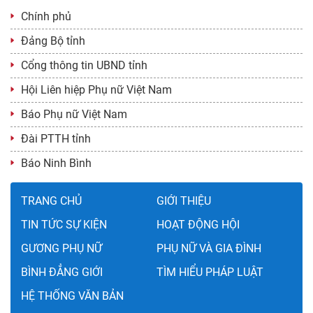
năm 2026
Chính phủ
Ban hành: 03/04/2026
Đảng Bộ tỉnh
Cổng thông tin UBND tỉnh
Hội Liên hiệp Phụ nữ Việt Nam
Báo Phụ nữ Việt Nam
Đài PTTH tỉnh
Báo Ninh Bình
TRANG CHỦ
GIỚI THIỆU
TIN TỨC SỰ KIỆN
HOẠT ĐỘNG HỘI
GƯƠNG PHỤ NỮ
PHỤ NỮ VÀ GIA ĐÌNH
BÌNH ĐẲNG GIỚI
TÌM HIỂU PHÁP LUẬT
HỆ THỐNG VĂN BẢN