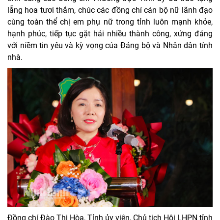
lẵng hoa tươi thắm, chúc các đồng chí cán bộ nữ lãnh đạo
cùng toàn thể chị em phụ nữ trong tỉnh luôn mạnh khỏe,
hạnh phúc, tiếp tục gặt hái nhiều thành công, xứng đáng
với niềm tin yêu và kỳ vọng của Đảng bộ và Nhân dân tỉnh
nhà.
Đồng chí Đào Thị Hòa, Tỉnh ủy viên, Chủ tịch Hội LHPN tỉnh