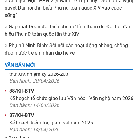
Chủ tịch Hội LHPN Việt Nam Lê Thị Thủy: "Sớm đưa Nghị
quyết Đại hội đại biểu Phụ nữ toàn quốc XIV vào cuộc
sống"
55/KH-BTV
Gặp mặt Đoàn đại biểu phụ nữ tỉnh tham dự Đại hội đại
Kế hoạch Tổ chức các hoạt động kỷ niệm 79 năm Ngày
biểu Phụ nữ toàn quốc lần thứ XIV
Thương binh - Liệt sỹ (27/7/1947 - 27/7/2026)
Ban hành: 14/07/2026
Phụ nữ Ninh Bình: Sôi nổi các hoạt động phòng, chống
đuối nước trẻ em nhân dịp hè về
940/KH-ĐCT
Kế hoạch tổ chức Đại hội đại biểu Phụ nữ toàn quốc lần
VĂN BẢN MỚI
thứ XIV, nhiệm kỳ 2026-2031
Ban hành: 20/04/2026
38/KH-BTV
Kế hoạch tổ chức giao lưu Văn hóa - Văn nghệ năm 2026
Ban hành: 14/04/2026
37/KH-BTV
Kế hoạch kiểm tra, giám sát năm 2026
Ban hành: 14/04/2026
08/HD-BTV
Xem thêm