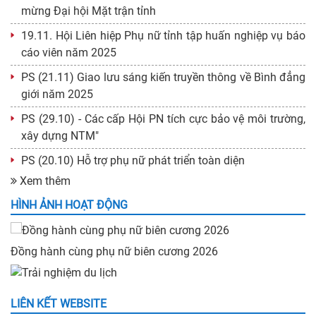
thứ XIV, nhiệm kỳ 2026-2031
mừng Đại hội Mặt trận tỉnh
Ban hành: 20/04/2026
19.11. Hội Liên hiệp Phụ nữ tỉnh tập huấn nghiệp vụ báo
38/KH-BTV
cáo viên năm 2025
Kế hoạch tổ chức giao lưu Văn hóa - Văn nghệ năm 2026
Ban hành: 14/04/2026
PS (21.11) Giao lưu sáng kiến truyền thông về Bình đẳng
giới năm 2025
37/KH-BTV
Kế hoạch kiểm tra, giám sát năm 2026
PS (29.10) - Các cấp Hội PN tích cực bảo vệ môi trường,
Ban hành: 14/04/2026
xây dựng NTM"
08/HD-BTV
PS (20.10) Hỗ trợ phụ nữ phát triển toàn diện
Hướng dẫn thực hiện Cuộc vận động "Xây dựng gia đình
Xem thêm
5 không, 3 sạch, 3 an" giai đoạn 2026-2030
Ban hành: 14/04/2026
HÌNH ẢNH HOẠT ĐỘNG
03/Ctr-BCH
Chương trình kiểm tra, giám sát của BCH Hội LHPN tỉnh,
Đồng hành cùng phụ nữ biên cương 2026
Đồng hành cùng phụ nữ biên cương 2026
Đồng hành cùng phụ nữ biên cương 2026
Đồng hành cùng phụ nữ biên cương 2026
đại hội PN toàn quốc
nhiệm kỳ 2025-2030
Ban hành: 14/04/2026
34/KH-BTV
LIÊN KẾT WEBSITE
Kế hoạch Tổ chức Cuộc thi "Phụ nữ khởi nghiệp cấp tỉnh"